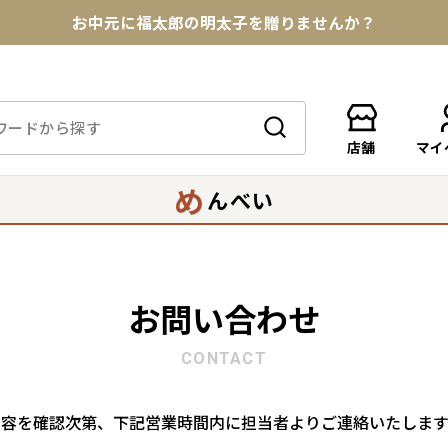
お中元に福太郎の明太子を贈りませんか？
★めんべい25周年記念商品が登場★
【色々な味を試したい方へ】ポストイン！めんべい
店舗
マイ
送料全国一律770円！10,800円以上で送料無料
め
んべい
お問い合わせ
CONTACT
内容を確認次第、下記営業時間内に担当者よりご連絡いたします