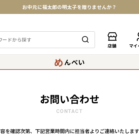
お中元に福太郎の明太子を贈りませんか？
★めんべい25周年記念商品が登場★
【色々な味を試したい方へ】ポストイン！めんべい
店舗
マイ
送料全国一律770円！10,800円以上で送料無料
め
んべい
お問い合わせ
CONTACT
内容を確認次第、下記営業時間内に担当者よりご連絡いたします