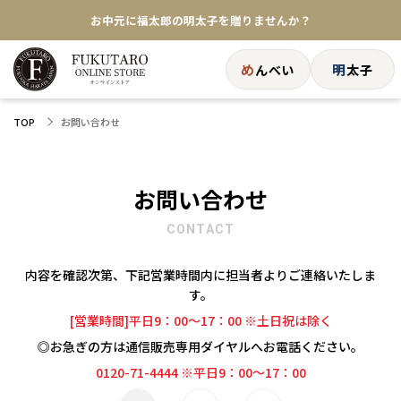
お中元に福太郎の明太子を贈りませんか？
★めんべい25周年記念商品が登場★
め
明
んべい
太子
【色々な味を試したい方へ】ポストイン！めんべい
お問い合わせ
TOP
送料全国一律770円！10,800円以上で送料無料
お問い合わせ
CONTACT
内容を確認次第、下記営業時間内に担当者よりご連絡いたしま
す。
[営業時間]平日9：00～17：00 ※土日祝は除く
◎お急ぎの方は通信販売専用ダイヤルへお電話ください。
0120-71-4444 ※平日9：00～17：00