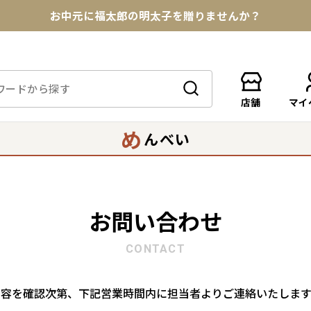
お中元に福太郎の明太子を贈りませんか？
★めんべい25周年記念商品が登場★
【色々な味を試したい方へ】ポストイン！めんべい
店舗
マイ
送料全国一律770円！10,800円以上で送料無料
め
んべい
お問い合わせ
CONTACT
内容を確認次第、下記営業時間内に担当者よりご連絡いたします