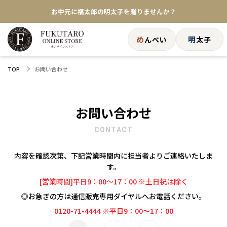
お中元に福太郎の明太子を贈りませんか？
★めんべい25周年記念商品が登場★
め
明
んべい
太子
【色々な味を試したい方へ】ポストイン！めんべい
お問い合わせ
TOP
送料全国一律770円！10,800円以上で送料無料
お問い合わせ
CONTACT
内容を確認次第、下記営業時間内に担当者よりご連絡いたしま
す。
[営業時間]平日9：00～17：00 ※土日祝は除く
◎お急ぎの方は通信販売専用ダイヤルへお電話ください。
0120-71-4444 ※平日9：00～17：00