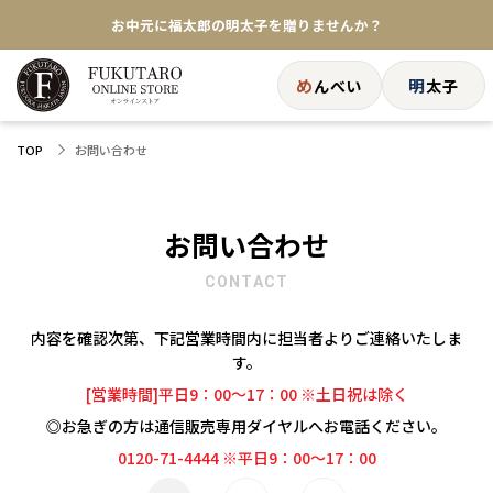
お中元に福太郎の明太子を贈りませんか？
★めんべい25周年記念商品が登場★
め
明
んべい
太子
【色々な味を試したい方へ】ポストイン！めんべい
お問い合わせ
TOP
送料全国一律770円！10,800円以上で送料無料
お問い合わせ
CONTACT
内容を確認次第、下記営業時間内に担当者よりご連絡いたしま
す。
[営業時間]平日9：00～17：00 ※土日祝は除く
◎お急ぎの方は通信販売専用ダイヤルへお電話ください。
0120-71-4444 ※平日9：00～17：00